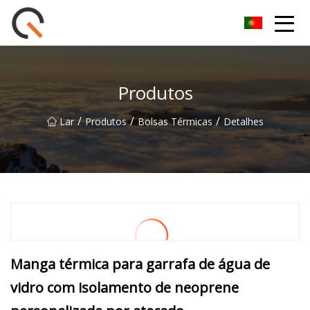
Yueyang Cesta de Piquenique Group Co.,Ltd
Produtos
/
/
/
Lar
Produtos
Bolsas Térmicas
Detalhes
Manga térmica para garrafa de água de
vidro com isolamento de neoprene