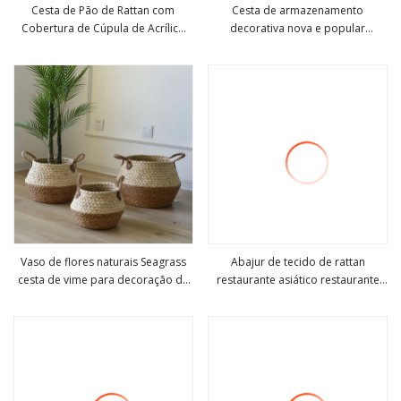
Cesta de Pão de Rattan com
Cesta de armazenamento
Cobertura de Cúpula de Acrílico
decorativa nova e popular
Veja mais
Veja mais
Cesta de Servir Pão Cesta de
moderna de ervas marinhas em
Frutas de Vime Cesta de
vime para plantas
Armazenamento de Rattan
Vaso de flores naturais Seagrass
Abajur de tecido de rattan
cesta de vime para decoração de
restaurante asiático restaurante
Veja mais
Veja mais
casa, jardim, lavanderia, bambu,
chinês jantar sala de chá lustre
seagrass, cestas de
vime vime luz
armazenamento