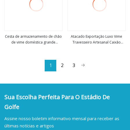
Cesta de armazenamento de chão
Atacado Exportação Luxo Vime
de vime doméstica grande
Travesseiro Artesanal Caixão
Veja mais
Veja mais
Washwhite
Funeral Cruz Preços Alças de Prata
Acessórios Funerários Cobre
Caixão
1
2
3
Sua Escolha Perfeita Para O Estádio De
Golfe
Assine nosso boletim informativo mensal para receber as
últimas notícias e artigos