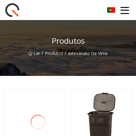
Yueyang Cesta de Piquenique Group Co.,Ltd
Produtos
/
/
Lar
Produtos
Artesanato De Vime