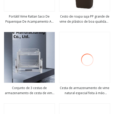
Portátil Vime Rattan Saco De
Cesto de roupa suja PP grande de
Piquenique De Acampamento Ao
vime de plástico de boa qualidade
Veja mais
Veja mais
Ar Livre Cesta De Recipiente De
55 L com tampa
Alimentos Para Acampamento
Doméstico Interno Filme De
Alumínio Armazenamento Em Casa
Conjunto de 3 cestas de
Cesta de armazenamento de vime
armazenamento de cesta de vime
natural especial feita à mão
Veja mais
Veja mais
para cozinha
completa com forro