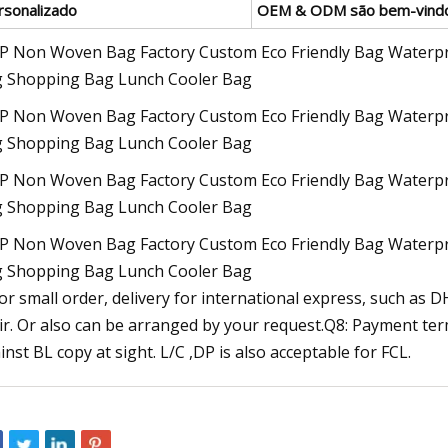
rsonalizado
OEM & ODM são bem-vindo
For small order, delivery for international express, such as D
ir. Or also can be arranged by your request.Q8: Payment te
inst BL copy at sight. L/C ,DP is also acceptable for FCL.