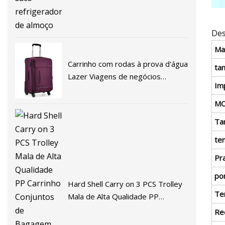
Des
Mat
Carrinho com rodas à prova d'água
ta
Lazer Viagens de negócios
Im
Bagagem Compras Acampamento
Escola Mala Bolsa Estojo (CY6837)
M
Ta
te
Pr
po
Hard Shell Carry on 3 PCS Trolley
Te
Mala de Alta Qualidade PP
Carrinho Conjuntos de Bagagem
Re
Bolsas Estojos (XHPP005)