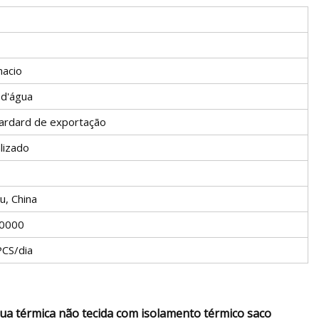
acio
 d'água
tardard de exportação
lizado
, China
0000
CS/dia
ua térmica não tecida com isolamento térmico saco