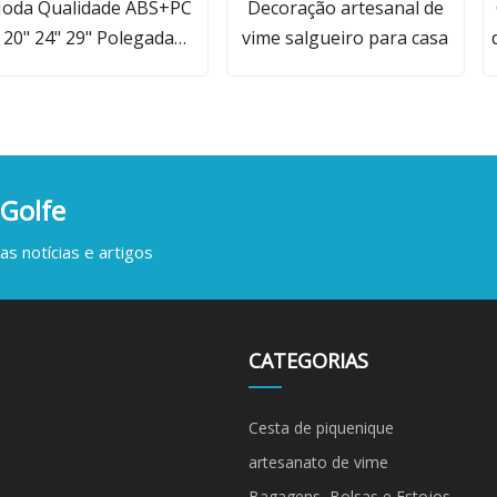
oda Qualidade ABS+PC
Decoração artesanal de
20" 24" 29" Polegada
vime salgueiro para casa
rrinho de Bagagem com
Rodas Negócios Lazer
agens Barra de Embarque
ala de Embarque Bolsa
Caixa Estojo (CY6856)
 Golfe
s notícias e artigos
CATEGORIAS
Cesta de piquenique
artesanato de vime
Bagagens, Bolsas e Estojos