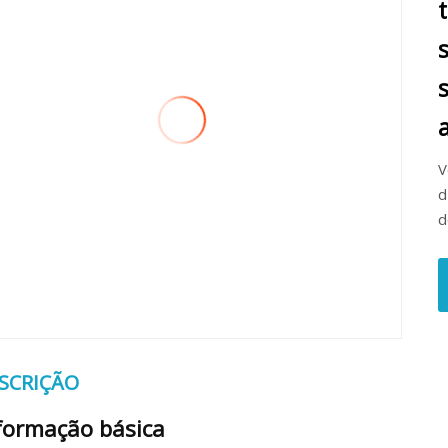
V
d
d
SCRIÇÃO
formação básica