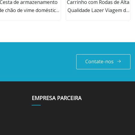
Cesta de armazenamento
Carrinho com Rodas de Alta
de chão de vime doméstica
Qualidade Lazer Viagem de
grande Washwhite
Negócios Mala Bagagem
Bolsa Mala Mala (CY3570)
Contate-nos
EMPRESA PARCEIRA