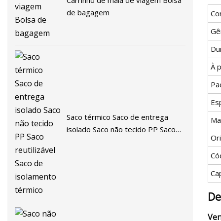
Carrinho de mala de viagem Bolsa
de bagagem
Co
Gê
Du
À 
Pa
Es
Saco térmico Saco de entrega
Ma
isolado Saco não tecido PP Saco
Or
reutilizável Saco de isolamento
térmico
Có
Ca
De
Ven