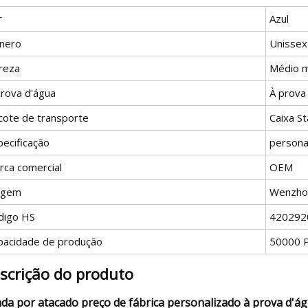
r
Azul
nero
Unissex
reza
Médio m
prova d'água
À prova
cote de transporte
Caixa S
pecificação
persona
rca comercial
OEM
igem
Wenzhou
digo HS
420292
pacidade de produção
50000 P
scrição do produto
da por atacado preço de fábrica personalizado à prova d'ág