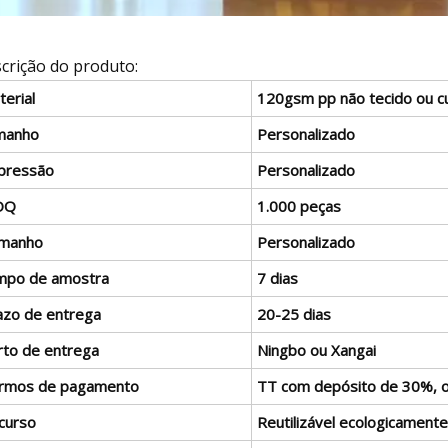
crição do produto:
erial
120gsm pp não tecido ou 
manho
Personalizado
pressão
Personalizado
OQ
1.000 peças
manho
Personalizado
mpo de amostra
7 dias
azo de entrega
20-25 dias
rto de entrega
Ningbo ou Xangai
rmos de pagamento
TT com depósito de 30%, o 
curso
Reutilizável ecologicamente