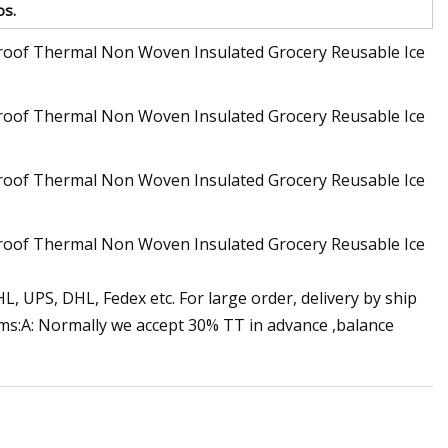
s.
HL, UPS, DHL, Fedex etc. For large order, delivery by ship
rms:A: Normally we accept 30% TT in advance ,balance