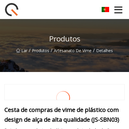
Yueyang Cesta de Piquenique Group Co.,Ltd
Produtos
/
/
/
Lar
Produtos
Artesanato De Vime
Detalhes
Cesta de compras de vime de plástico com
design de alça de alta qualidade (JS-SBN03)