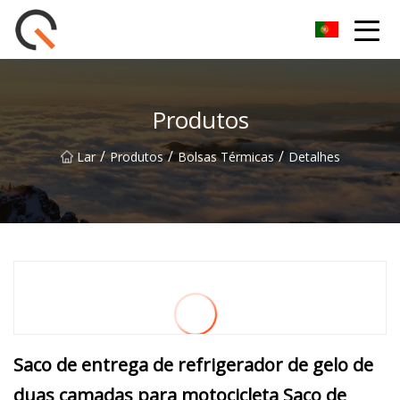
Yueyang Cesta de Piquenique Group Co.,Ltd
Produtos
/
/
/
Lar
Produtos
Bolsas Térmicas
Detalhes
Saco de entrega de refrigerador de gelo de
duas camadas para motocicleta Saco de