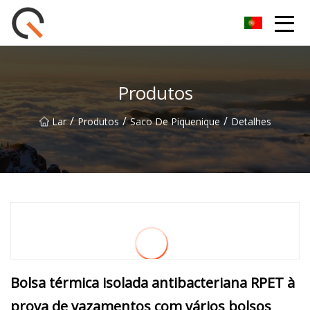
Yueyang Cesta de Piquenique Group Co.,Ltd
Produtos
/
/
/
Lar
Produtos
Saco De Piquenique
Detalhes
Bolsa térmica isolada antibacteriana RPET à
prova de vazamentos com vários bolsos