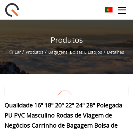
Yueyang Cesta de Piquenique Group Co.,Ltd
Produtos
/
/
/
Lar
Produtos
Bagagens, Bolsas E Estojos
Detalhes
Qualidade 16" 18" 20" 22" 24" 28" Polegada
PU PVC Masculino Rodas de Viagem de
Negócios Carrinho de Bagagem Bolsa de