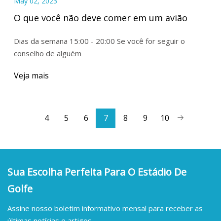
May 02, 2023
O que você não deve comer em um avião
Dias da semana 15:00 - 20:00 Se você for seguir o
conselho de alguém
Veja mais
4
5
6
7
8
9
10
Sua Escolha Perfeita Para O Estádio De
Golfe
Assine nosso boletim informativo mensal para receber as
últimas notícias e artigos