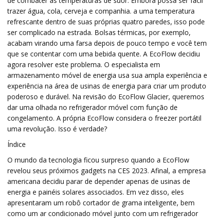
de combater as temperaturas de suor. Embora possa ser fácil
trazer água, cola, cerveja e companhia. a uma temperatura
refrescante dentro de suas próprias quatro paredes, isso pode
ser complicado na estrada. Bolsas térmicas, por exemplo,
acabam virando uma farsa depois de pouco tempo e você tem
que se contentar com uma bebida quente. A EcoFlow decidiu
agora resolver este problema. O especialista em
armazenamento móvel de energia usa sua ampla experiência e
experiência na área de usinas de energia para criar um produto
poderoso e durável. Na revisão do EcoFlow Glacier, queremos
dar uma olhada no refrigerador móvel com função de
congelamento. A própria EcoFlow considera o freezer portátil
uma revolução. Isso é verdade?
Índice
O mundo da tecnologia ficou surpreso quando a EcoFlow
revelou seus próximos gadgets na CES 2023. Afinal, a empresa
americana decidiu parar de depender apenas de usinas de
energia e painéis solares associados. Em vez disso, eles
apresentaram um robô cortador de grama inteligente, bem
como um ar condicionado móvel junto com um refrigerador