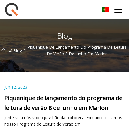
Yueyang Cesta de Piquenique Group Co.,Ltd
Blog
Piquenique De Lançamento Do Programa De Leitura
/
/
Lar
Blog
De Verão 8 De Junho Em Marion
Jun 12, 2023
Piquenique de lançamento do programa de
leitura de verão 8 de junho em Marion
Junte-se a nós sob o pavilhão da biblioteca enquanto iniciamos
nosso Programa de Leitura de Verão em