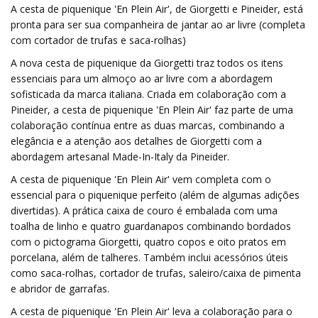
A cesta de piquenique 'En Plein Air', de Giorgetti e Pineider, está
pronta para ser sua companheira de jantar ao ar livre (completa
com cortador de trufas e saca-rolhas)
A nova cesta de piquenique da Giorgetti traz todos os itens
essenciais para um almoço ao ar livre com a abordagem
sofisticada da marca italiana. Criada em colaboração com a
Pineider, a cesta de piquenique 'En Plein Air' faz parte de uma
colaboração contínua entre as duas marcas, combinando a
elegância e a atenção aos detalhes de Giorgetti com a
abordagem artesanal Made-In-Italy da Pineider.
A cesta de piquenique 'En Plein Air' vem completa com o
essencial para o piquenique perfeito (além de algumas adições
divertidas). A prática caixa de couro é embalada com uma
toalha de linho e quatro guardanapos combinando bordados
com o pictograma Giorgetti, quatro copos e oito pratos em
porcelana, além de talheres. Também inclui acessórios úteis
como saca-rolhas, cortador de trufas, saleiro/caixa de pimenta
e abridor de garrafas.
A cesta de piquenique 'En Plein Air' leva a colaboração para o