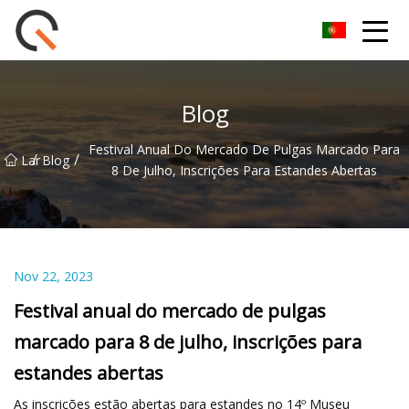
Yueyang Cesta de Piquenique Group Co.,Ltd
Blog
Festival Anual Do Mercado De Pulgas Marcado Para
/
/
Lar
Blog
8 De Julho, Inscrições Para Estandes Abertas
Nov 22, 2023
Festival anual do mercado de pulgas
marcado para 8 de julho, inscrições para
estandes abertas
As inscrições estão abertas para estandes no 14º Museu