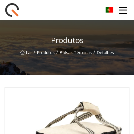
Yueyang Cesta de Piquenique Group Co.,Ltd
Produtos
/
/
/
Lar
Produtos
Bolsas Térmicas
Detalhes