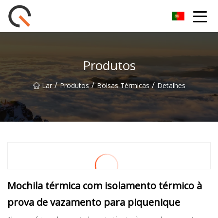
Yueyang Cesta de Piquenique Group Co.,Ltd
Produtos
/
/
/
Lar
Produtos
Bolsas Térmicas
Detalhes
Mochila térmica com isolamento térmico à
prova de vazamento para piquenique