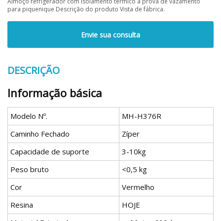
Almoço refrigerador com isolamento térmico à prova de vazamento
para piquenique Descrição do produto Vista de fábrica.
Envie sua consulta
DESCRIÇÃO
Informação básica
Modelo Nº.
MH-H376R
Caminho Fechado
Zíper
Capacidade de suporte
3-10kg
Peso bruto
<0,5 kg
Cor
Vermelho
Resina
HOJE