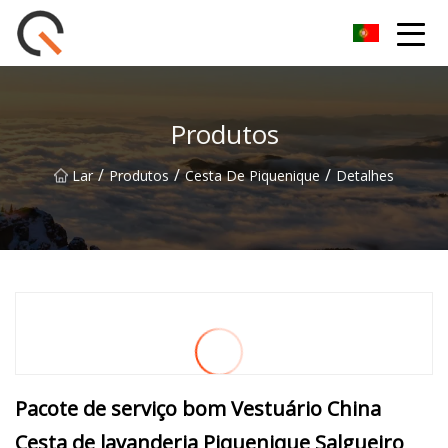
Yueyang Cesta de Piquenique Group Co.,Ltd
Produtos
/
/
/
Lar
Produtos
Cesta De Piquenique
Detalhes
Pacote de serviço bom Vestuário China
Cesta de lavanderia Piquenique Salgueiro