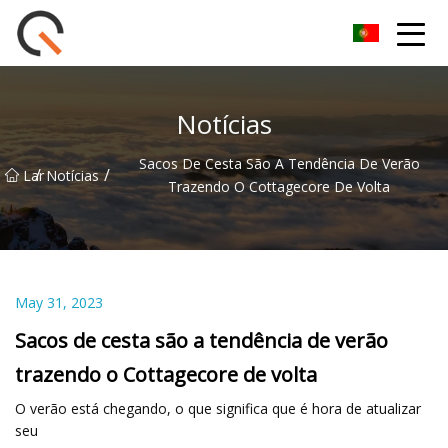
Yueyang Cesta de Piquenique Group Co.,Ltd
Notícias
Sacos De Cesta São A Tendência De Verão
/
/
Lar
Notícias
Trazendo O Cottagecore De Volta
May 31, 2023
Sacos de cesta são a tendência de verão
trazendo o Cottagecore de volta
O verão está chegando, o que significa que é hora de atualizar
seu