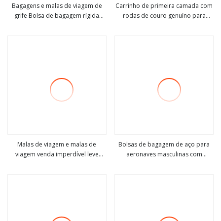
Bagagens e malas de viagem de
Carrinho de primeira camada com
grife Bolsa de bagagem rígida
rodas de couro genuíno para
Veja mais
Veja mais
Mala de viagem trolley
viagem de negócios mala de
embarque mala de viagem
(CY9962)
Malas de viagem e malas de
Bolsas de bagagem de aço para
viagem venda imperdível leve
aeronaves masculinas com
Veja mais
Veja mais
fechadura codificada moda leve
rodinhas Trolley de vôo
ecologicamente correta PP