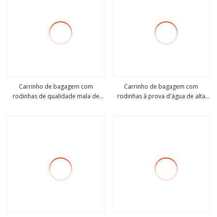
Carrinho de bagagem com
Carrinho de bagagem com
rodinhas de qualidade mala de
rodinhas à prova d'água de alta
Veja mais
Veja mais
viagem de negócios mala (CY6839)
qualidade Bolsa de viagem para
lazer (CY3396)