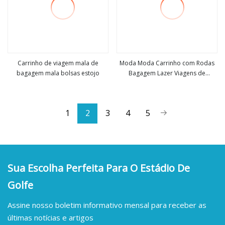
Carrinho de viagem mala de
Moda Moda Carrinho com Rodas
bagagem mala bolsas estojo
Bagagem Lazer Viagens de
Veja mais
Veja mais
Negócios Compras Acampamento
Escola Mala Mala Estojo (CY6841)
1
2
3
4
5
Sua Escolha Perfeita Para O Estádio De
Golfe
Assine nosso boletim informativo mensal para receber as
últimas notícias e artigos