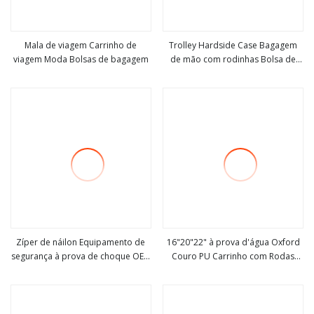
Mala de viagem Carrinho de
Trolley Hardside Case Bagagem
viagem Moda Bolsas de bagagem
de mão com rodinhas Bolsa de
Veja mais
Veja mais
cosméticos para viagem
Zíper de náilon Equipamento de
16"20"22" à prova d'água Oxford
segurança à prova de choque OEM
Couro PU Carrinho com Rodas
Veja mais
Veja mais
Estojo de ferramentas de EVA duro
Viagem de Negócios Bagagem
Saco de bagagem Estilo Estojo de
Embarque Bolsa Mala (CY9957)
EVA