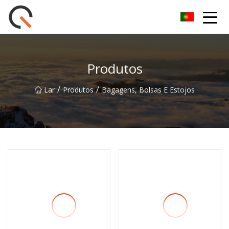
Yueyang Cesta de Piquenique Group Co.,Ltd
Produtos
/
/
Lar
Produtos
Bagagens, Bolsas E Estojos