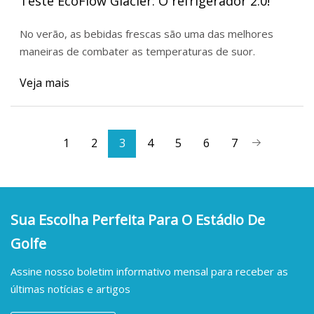
Teste EcoFlow Glacier: O refrigerador 2.0!
No verão, as bebidas frescas são uma das melhores
maneiras de combater as temperaturas de suor.
Veja mais
1
2
3
4
5
6
7
Sua Escolha Perfeita Para O Estádio De
Golfe
Assine nosso boletim informativo mensal para receber as
últimas notícias e artigos