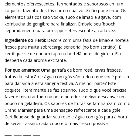
elementos efervescentes, fermentados e saborosos em um
coquetel favorito dos fãs com o qual você não pode errar. Os
elementos básicos são vodka, suco de limão e agave, com
kombucha de gengibre para finalizar. Embale seu 'booch
separadamente para um sipper efervescente a cada vez.
Ingrediente do Herói:
Decore com uma fatia de limão e hortelã
fresca para muita sobrecarga sensorial (no bom sentido). E
certifique-se de dar um tapa na hortelã antes de girá-la. Ela
desperta cada aroma excitante.
Por que amamos:
Uma garrafa de bom rosé, ervas frescas,
frutas da estação e água com gás são tudo o que você precisa
para dar vida a esta sangria festiva. A melhor parte? Este
coquetel literalmente se faz sozinho. Tudo o que você precisa
fazer é misturar tudo na noite anterior e deixar descansar um
pouco na geladeira. Os sabores de frutas se familiarizam com o
Grand Marnier para uma sensação refrescante a cada gole.
Certifique-se de guardar seu rosé e água com gás para a hora
de servir - assim, cada copo é o mais fresco possível.