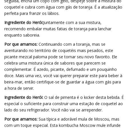
seguida, encha um copo com gelo, despeje sobre a mistura do
coquetel e cubra com água com gás de toranja. É a atualização
perfeita para franzir os lábios.
Ingrediente do Herói:
Juntamente com a sua mistura,
recomendo embalar muitas fatias de toranja para lanchar
enquanto saboreia.
Por que amamos:
Continuando com a toranja, mas se
aventurando no território de coquetéis mais pesados, este
picante mezcal paloma pode se tornar seu novo favorito. Ele
celebra uma mistura única de sabores que parecem se
complementar. É azedo, picante, defumado e um pouquinho
doce. Mais uma vez, você vai querer preparar este para beber à
beira-mar, então certifique-se de guardar a água com gás para
a hora de servir.
Ingrediente do Herói:
O sal de pimenta é o kicker desta bebida. É
especial o suficiente para construir uma estação de coquetel ao
lado do seu refrigerador. Você não vai se arrepender.
Por que amamos:
Sua típica e adorável mula de Moscou, mas
com um toque especial. Esta kombucha Moscow mule infunde