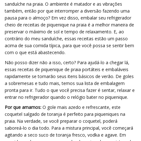
sanduíche na praia. O ambiente é matador e as vibrações
também, então por que interromper a diversão fazendo uma
pausa para o almoço? Em vez disso, embalar seu refrigerador
cheio de receitas de piquenique na praia é a melhor maneira de
preservar o máximo de sol e tempo de relaxamento. E, ao
contrário do meu sanduíche, essas receitas estão um passo
acima de sua comida típica, para que você possa se sentir bem
com o que está abastecendo.
Não posso dizer não a isso, certo? Para ajudá-lo a chegar lá,
essas receitas de piquenique de praia portáteis e embaláveis ​​
rapidamente se tornarão seus itens básicos de verão. De goles
a sobremesas e tudo mais, temos sua lista de embalagem
pronta para ir. Tudo o que você precisa fazer é sentar, relaxar e
entrar no refrigerador quando o relógio bater no piquenique.
Por que amamos:
O gole mais azedo e refrescante, este
coquetel salgado de toranja é perfeito para piqueniques na
praia. Na verdade, se você preparar o coquetel, poderá
saboreá-lo o dia todo. Para a mistura principal, você começará
agitando a seco suco de toranja fresco, vodka e agave. Em