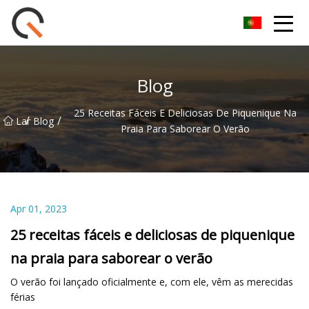
Yueyang Cesta de Piquenique Group Co.,Ltd
Blog
25 Receitas Fáceis E Deliciosas De Piquenique Na
/
/
Lar
Blog
Praia Para Saborear O Verão
Apr 01, 2023
25 receitas fáceis e deliciosas de piquenique
na praia para saborear o verão
O verão foi lançado oficialmente e, com ele, vêm as merecidas
férias